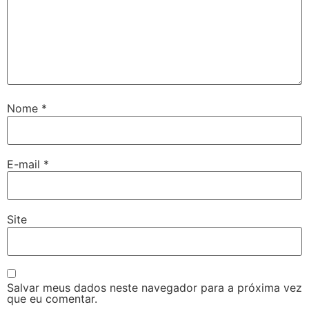
Nome
*
E-mail
*
Site
Salvar meus dados neste navegador para a próxima vez
que eu comentar.