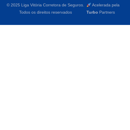
© 2025 Liga Vitória Corretora de Seguros.
Acelerada pela
Todos os direitos reservados
Turbo
Partners