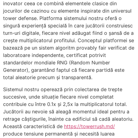
inovator ceea ce combină elementele clasice din
jocurilor de cazinou cu elemente inspirate din universul
tower defense. Platforma sistemului nostru oferă o
singură experiență specială în care jucătorii construiesc
turn-uri digitale, fiecare nivel adăugat fiind o șansă de a
crește multiplicatorul profitului. Conceptul platformei se
bazează pe un sistem algoritm provably fair verificat de
laboratoare independente, certificat potrivit
standardelor mondiale RNG (Random Number
Generator), garantând faptul că fiecare partidă este
total aleatorie precum și transparentă.
Sistemul nostru operează prin colectarea de trepte
succesive, unde situație fiecare nivel completat
contribuie cu între 0.1x și 2,5x la multiplicatorul total.
Jucătorii au nevoie să aleagă momentul ideal pentru a
retrage câștigurile, înainte ca edificiul să cadă aleatoriu.
Această caracteristică de
https://towerrush.md/
produce tensiune permanentă și necesită luarea