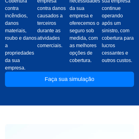
Cobertura
empresa
necessidades
sua empresa
contra
contra danos
da sua
continue
incêndios,
causados a
empresa e
operando
danos
terceiros
oferecemos o
após um
materiais,
durante as
seguro sob
sinistro, com
roubo e danos
atividades
medida, com
cobertura para
a
comerciais.
as melhores
lucros
propriedades
opções de
cessantes e
da sua
cobertura.
outros custos.
empresa.
Faça sua simulação