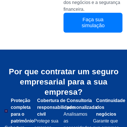
dos negócios e a segurança
financeira.
Faça sua
simulação
Por que contratar um seguro
empresarial para a sua
empresa?
Proteção
Cobertura de
Consultoria
Continuidade
completa
responsabilidade
personalizada
dos
para o
civil
Analisamos
negócios
patrimônio
Protege sua
as
Garante que