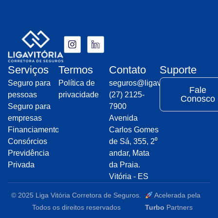
Serviços
Termos
Contato
Suporte
Seguro para
Política de
seguros@ligavitoria.com.br
Fale
pessoas
privacidade
(27) 2125-
Conosco
Seguro para
7900
empresas
Avenida
Financiamentos
Carlos Gomes
Consórcios
de Sá, 355, 2⁰
Previdência
andar, Mata
Privada
da Praia.
Vitória - ES
© 2025 Liga Vitória Corretora de Seguros.
Acelerada pela
Todos os direitos reservados
Turbo
Partners