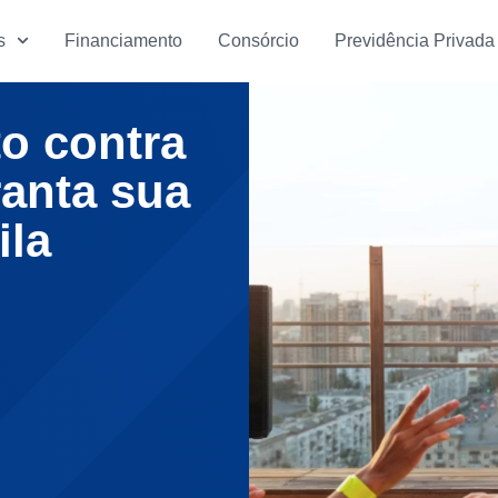
s
Financiamento
Consórcio
Previdência Privada
to contra
ranta sua
ila