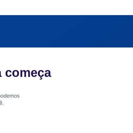
a começa
 podemos
ê.