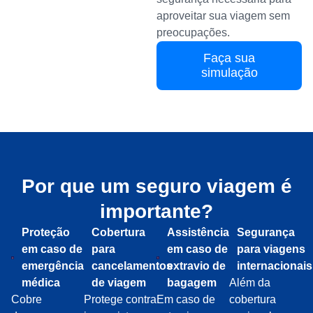
aproveitar sua viagem sem
preocupações.
Faça sua
simulação
Por que um seguro viagem é
importante?
Proteção
Cobertura
Assistência
Segurança
em caso de
para
em caso de
para viagens
emergência
cancelamentos
extravio de
internacionais
médica
de viagem
bagagem
Além da
Cobre
Protege contra
Em caso de
cobertura