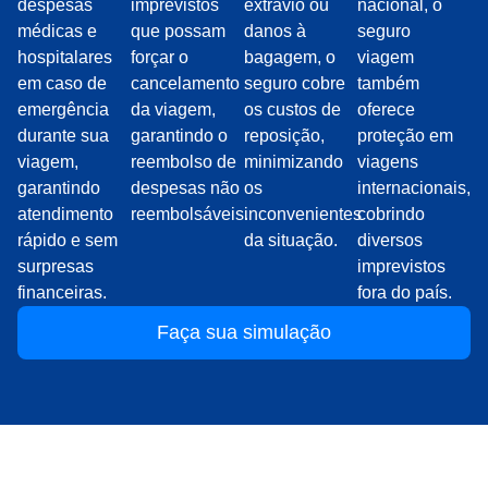
despesas
imprevistos
extravio ou
nacional, o
médicas e
que possam
danos à
seguro
hospitalares
forçar o
bagagem, o
viagem
em caso de
cancelamento
seguro cobre
também
emergência
da viagem,
os custos de
oferece
durante sua
garantindo o
reposição,
proteção em
viagem,
reembolso de
minimizando
viagens
garantindo
despesas não
os
internacionais,
atendimento
reembolsáveis.
inconvenientes
cobrindo
rápido e sem
da situação.
diversos
surpresas
imprevistos
financeiras.
fora do país.
Faça sua simulação