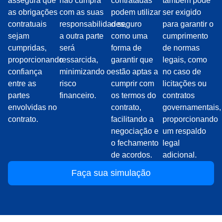
assegura que
não cumpra
contratadas
também pode
as obrigações
com as suas
podem utilizar
ser exigido
contratuais
responsabilidades,
o seguro
para garantir o
sejam
a outra parte
como uma
cumprimento
cumpridas,
será
forma de
de normas
proporcionando
ressarcida,
garantir que
legais, como
confiança
minimizando o
estão aptas a
no caso de
entre as
risco
cumprir com
licitações ou
partes
financeiro.
os termos do
contratos
envolvidas no
contrato,
governamentais,
contrato.
facilitando a
proporcionando
negociação e
um respaldo
o fechamento
legal
de acordos.
adicional.
Faça sua simulação