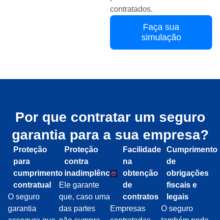
contratados.
Faça sua
simulação
Por que contratar um seguro
garantia para a sua empresa?
Proteção
Proteção
Facilidade
Cumprimento
para
contra
na
de
cumprimento
inadimplência
obtenção
obrigações
contratual
Ele garante
de
fiscais e
O seguro
que, caso uma
contratos
legais
garantia
das partes
Empresas
O seguro