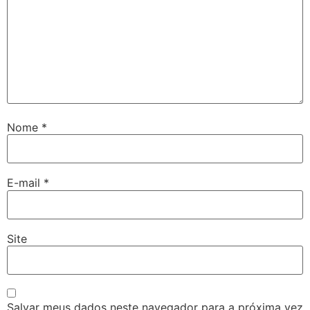
Nome
*
E-mail
*
Site
Salvar meus dados neste navegador para a próxima vez