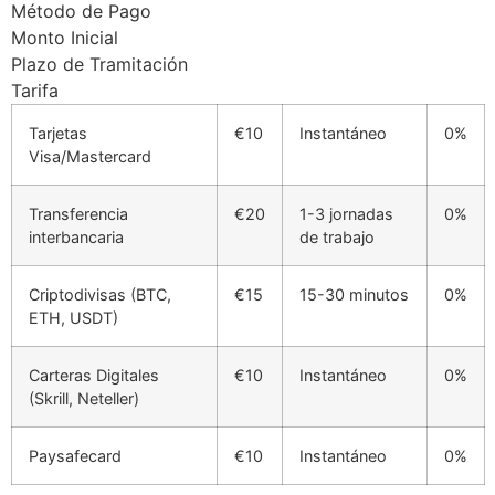
Método de Pago
Monto Inicial
Plazo de Tramitación
Tarifa
Tarjetas
€10
Instantáneo
0%
Visa/Mastercard
Transferencia
€20
1-3 jornadas
0%
interbancaria
de trabajo
Criptodivisas (BTC,
€15
15-30 minutos
0%
ETH, USDT)
Carteras Digitales
€10
Instantáneo
0%
(Skrill, Neteller)
Paysafecard
€10
Instantáneo
0%