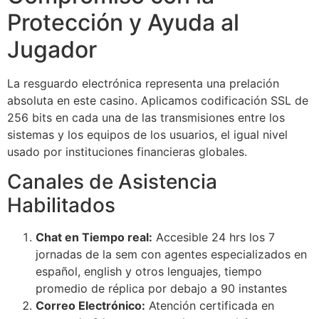
Protección y Ayuda al
Jugador
La resguardo electrónica representa una prelación
absoluta en este casino. Aplicamos codificación SSL de
256 bits en cada una de las transmisiones entre los
sistemas y los equipos de los usuarios, el igual nivel
usado por instituciones financieras globales.
Canales de Asistencia
Habilitados
Chat en Tiempo real:
Accesible 24 hrs los 7
jornadas de la sem con agentes especializados en
español, english y otros lenguajes, tiempo
promedio de réplica por debajo a 90 instantes
Correo Electrónico:
Atención certificada en