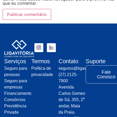
que eu comentar.
Serviços
Termos
Contato
Suporte
Seguro para
Política de
seguros@ligavitoria.com.br
Fale
pessoas
privacidade
(27) 2125-
Conosco
Seguro para
7900
empresas
Avenida
Financiamentos
Carlos Gomes
Consórcios
de Sá, 355, 2⁰
Previdência
andar, Mata
Privada
da Praia.