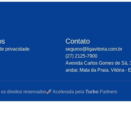
os
Contato
 de privacidade
seguros@ligavitoria.com.br
(27) 2125-7900
Avenida Carlos Gomes de Sá, 3
andar, Mata da Praia. Vitória - 
 os direitos reservados
Acelerada pela
Turbo
Partners