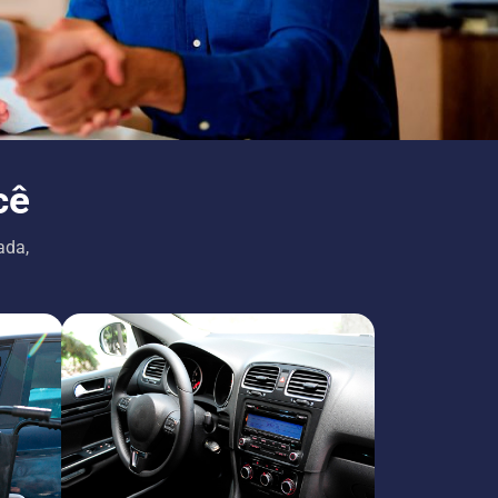
cê
ada,